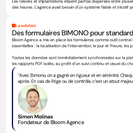
Les relevés et implantations étaient parfois dispersés entre plus
des heures. L’agence avait besoin d’un système fiable et intuitif po
La solution
Des formulaires BIMONO pour standardi
Bloom Agence a mis en place les formulaires comme outil central de
essentielles : la localisation de l’intervention, le jour et l’heure, 
Toutes les données sont immédiatement synchronisées sur la plate
les rapports PDF isolés, au profit d’un suivi continu et visuel du cha
“Avec Bimono, on a gagné en rigueur et en sérénité. Chaque 
après. En cas de litige ou de contrôle, c’est un atout majeur
Simon Molinas
Fondateur de Bloom Agence