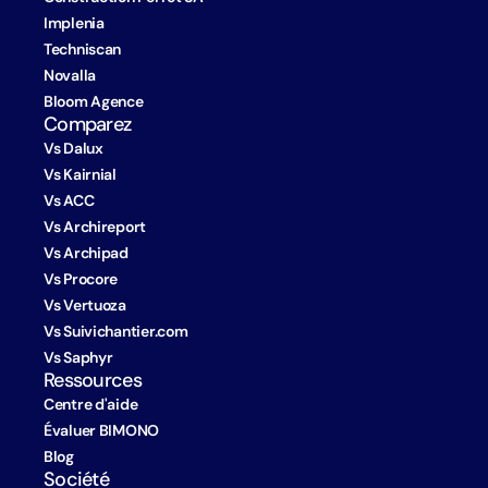
Implenia
Techniscan
Novalla
Bloom Agence
Comparez
Vs Dalux
Vs Kairnial
Vs ACC
Vs Archireport
Vs Archipad
Vs Procore
Vs Vertuoza
Vs Suivichantier.com
Vs Saphyr
Ressources
Centre d'aide
Évaluer BIMONO
Blog
Société