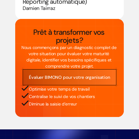
Reporting automatique)
Damien Tairraz
Prêt à transformer vos 
projets ?
Nous commençons par un diagnostic complet de 
votre situation pour évaluer votre maturité 
digitale, identifier vos besoins spécifiques et 
comprendre votre projet.
Évaluer BIMONO pour votre organisation
Optimise votre temps de travail
Centralise le suivi de vos chantiers 
Diminue la saisie d’erreur