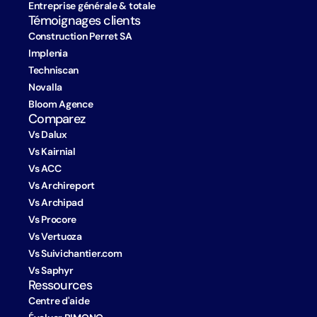
Entreprise générale & totale
Témoignages clients
Construction Perret SA
Implenia
Techniscan
Novalla
Bloom Agence
Comparez
Vs Dalux
Vs Kairnial
Vs ACC
Vs Archireport
Vs Archipad
Vs Procore
Vs Vertuoza
Vs Suivichantier.com
Vs Saphyr
Ressources
Centre d'aide